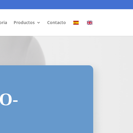
oria
Productos
Contacto
O-