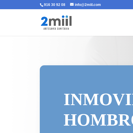
916 30 92 08
info@2miil.com
INMOVI
HOMBR